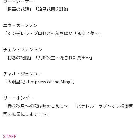
ウー・シーザー
「将軍の花嫁」「流星花園 2018」
ニウ・ズーファン
「シンデレラ・プロセス～私を輝かせる恋と夢～」
チェン・ファントン
「初恋の記憶」「九齢公主～隠された真実～」
チャオ・ジェンユー
「大明皇妃 -Empress of the Ming-」
リー・ホンイー
「春花秋月～初恋は時をこえて～」
「パラレル・ラブ～オレ様御曹
司を社長にします！～」
STAFF