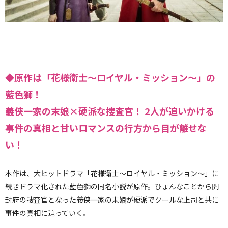
◆原作は「花様衛士～ロイヤル・ミッション～」の
藍色獅！
義侠一家の末娘×硬派な捜査官！ 2人が追いかける
事件の真相と甘いロマンスの行方から目が離せな
い！
本作は、大ヒットドラマ「花様衛士～ロイヤル・ミッション～」に
続きドラマ化された藍色獅の同名小説が原作。ひょんなことから開
封府の捜査官となった義侠一家の末娘が硬派でクールな上司と共に
事件の真相に迫っていく。