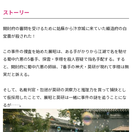
ストーリー
開封府の審問を受けるために姑蘇から汴京城に来ていた織造府の白
宝震が殺された！
この事件の捜査を始めた展昭は、ある手がかりから江湖で名を馳せ
る蜀中六悪の5番手、探雲・李栩を殺人容疑で指名手配する。する
と、開封府に蜀中六悪の師妹、7番手の神犬・莫研が現れて李栩は無
実だと訴える。
そして、名裁判官・包拯が莫研の洞察力と推理力を買って捕快とし
て仮採用したことで、展昭と莫研は一緒に事件の謎を追うことにな
るが……。