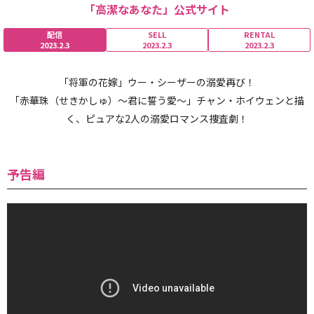
「高潔なあなた」公式サイト
配信
SELL
RENTAL
2023.2.3
2023.2.3
2023.2.3
「将軍の花嫁」ウー・シーザーの溺愛再び！
「赤華珠（せきかしゅ）～君に誓う愛～」チャン・ホイウェンと描
く、ピュアな2人の溺愛ロマンス捜査劇！
予告編