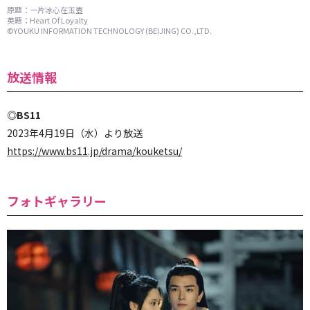
原題：一片冰心在玉壺
英題：Heart Of Loyalty
©YOUKU INFORMATION TECHNOLOGY (BEIJING) CO.,LTD.
放送情報
◎BS11
2023年4月19日（水）より放送
https://www.bs11.jp/drama/kouketsu/
フォトギャラリー