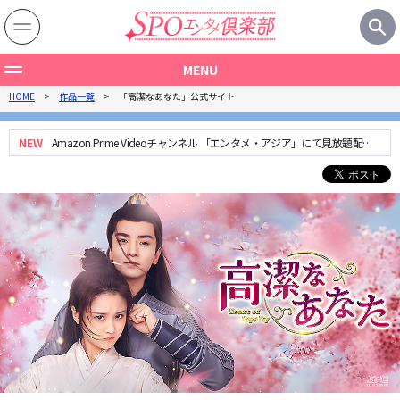
MENU
HOME
作品一覧
「高潔なあなた」公式サイト
作品一覧
製作国から探す
NEW
Amazon Prime Videoチャンネル 「エンタメ・アジア」にて見放題配信
中！
ジャンルから探す
関連記事
特集一覧