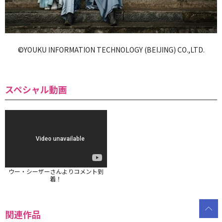
©YOUKU INFORMATION TECHNOLOGY (BEIJING) CO.,LTD.
スペシャル動画
SPO 韓ドラX
SPO アジドラX
シネマートチャンネル
ウー・シーザーさんよりコメント到
着！
関連作品