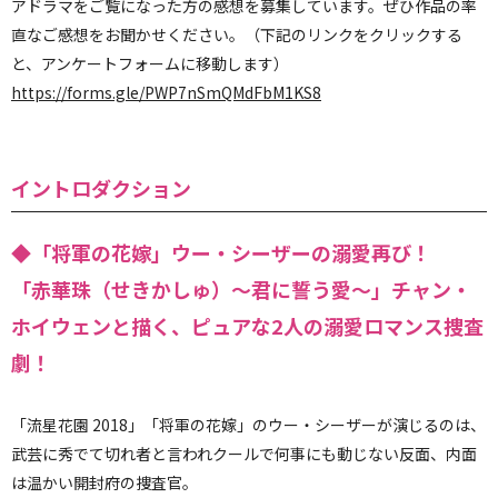
アドラマをご覧になった方の感想を募集しています。ぜひ作品の率
直なご感想をお聞かせください。（下記のリンクをクリックする
と、アンケートフォームに移動します）
https://forms.gle/PWP7nSmQMdFbM1KS8
イントロダクション
◆「将軍の花嫁」ウー・シーザーの溺愛再び！
「赤華珠（せきかしゅ）～君に誓う愛～」チャン・
ホイウェンと描く、ピュアな2人の溺愛ロマンス捜査
劇！
「流星花園 2018」「将軍の花嫁」のウー・シーザーが演じるのは、
武芸に秀でて切れ者と言われクールで何事にも動じない反面、内面
は温かい開封府の捜査官。