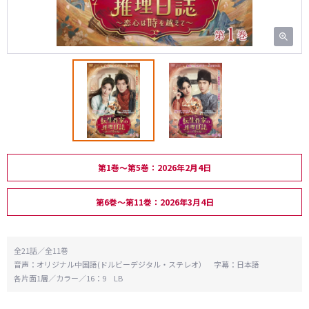
第1巻～第5巻：2026年2月4日
第6巻～第11巻：2026年3月4日
全21話／全11巻
音声：オリジナル中国語(ドルビーデジタル・ステレオ） 字幕：日本語
各片面1層／カラー／16：9 LB