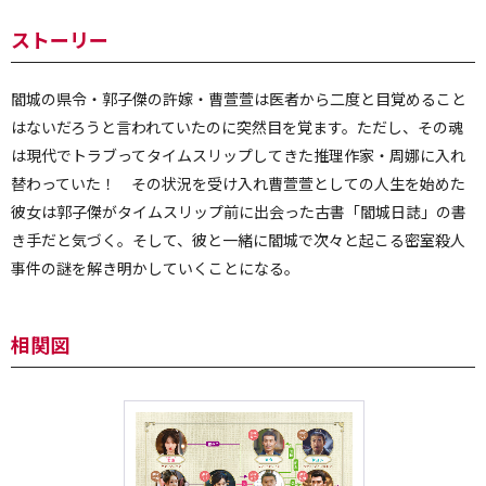
ストーリー
閻城の県令・郭子傑の許嫁・曹萱萱は医者から二度と目覚めること
はないだろうと言われていたのに突然目を覚ます。ただし、その魂
は現代でトラブってタイムスリップしてきた推理作家・周娜に入れ
替わっていた！ その状況を受け入れ曹萱萱としての人生を始めた
彼女は郭子傑がタイムスリップ前に出会った古書「閻城日誌」の書
き手だと気づく。そして、彼と一緒に閻城で次々と起こる密室殺人
事件の謎を解き明かしていくことになる。
相関図