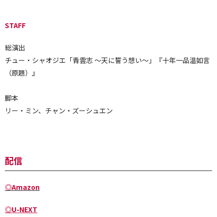
STAFF
総演出
チュー・シャオジエ「青雲志 ～天に誓う想い～」『十年一品温如言
（原題）』
脚本
リー・ミン、チャン・ズーシュエン
配信
◎Amazon
◎U-NEXT