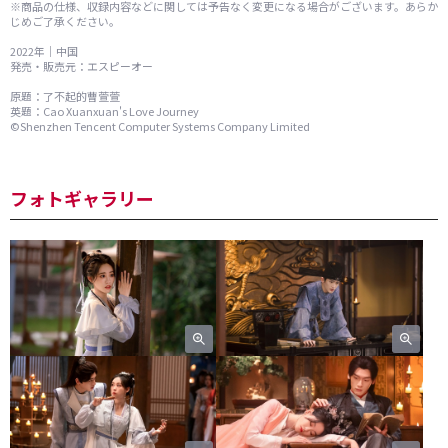
※商品の仕様、収録内容などに関しては予告なく変更になる場合がございます。あらか
じめご了承ください。
2022年｜中国
発売・販売元：エスピーオー
原題：了不起的曹萱萱
英題：Cao Xuanxuan's Love Journey
©Shenzhen Tencent Computer Systems Company Limited
フォトギャラリー