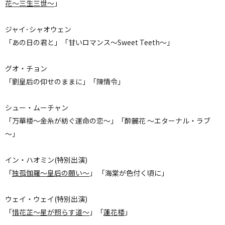
花～三生三世～
」
ジャイ･シャオウェン
「あの日の君と」「甘いロマンス～Sweet Teeth～」
グオ・チョン
「劉皇后の仰せのままに」「陳情令」
シュー・ムーチャン
「万華楼～金糸が紡ぐ運命の恋～」「酔麗花 ～エターナル・ラブ
～」
イン・ハオミン(特別出演)
「
独孤伽羅〜皇后の願い～
」 「海棠が色付く頃に」
ウェイ・ウェイ(特別出演)
「
惜花芷～星が照らす道～
」「
蓮花楼
」