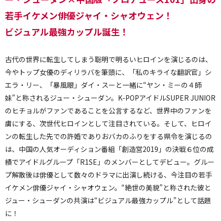
若手イケメン俳優ジャイ・シャオウェン！
ビジュアル最強カップル誕生！
古代の世界に転生してしまう聡明で明るいヒロインを演じるのは、
今やトップ女優のディリラバを筆頭に、「私のキライな翻訳官」シ
エラ・リー、「暴風眼」ダイ・スーと一緒に“ヤン・ミーの４師
妹”と称されるジュー・シューダン。K-POPアイドルSUPER JUNIOR
のヒチョルがファンであることを公言するなど、世界中のファンを
虜にする、次世代ヒロインとして注目されている。そして、ヒロイ
ンの転生した先での許婚でありおバカのふりをする県令を演じるの
は、中国の人気オーディション番組「創造営2019」の決戦６位の成
績でアイドルグループ「R1SE」のメンバーとしてデビュー。グルー
プ解散後は俳優として数々のドラマに出演し続ける、今注目の若手
イケメン俳優ジャイ・シャオウェン。“絶世の美貌”と称された彼と
ジュー・シューダンの共演は“ビジュアル最強カップル”として話題
に！