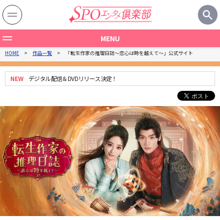
MENU
HOME
作品一覧
「転生作家の推理日誌～恋心は時を越えて～」公式サイト
作品一覧
製作国から探す
NEW
デジタル配信＆DVDリリース決定！
ジャンルから探す
関連記事
特集一覧