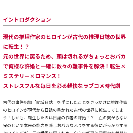
イントロダクション
現代の推理作家のヒロインが古代の推理日誌の世界
に転生！？
元の世界に戻るため、頭は切れるがちょっとおバカ
で俺様な許婚と一緒に数々の難事件を解決！転生×
ミステリー×ロマンス！
ストレスフルな毎日を彩る軽快なラブコメ時代劇
古代の事件記録「閻城日誌」を手にしたことをきっかけに推理作家
のヒロインが現代から日誌の書かれた古代の世界に転生してしま
う！しかも、転生したのは日誌の作者の許婚！？ 血の繋がらない
兄のせいで本来の能力を隠しおバカなふりをする彼にがっかりする
ヒロインだが、元の世界に戻るため、自らの知恵と洞察力を武器に