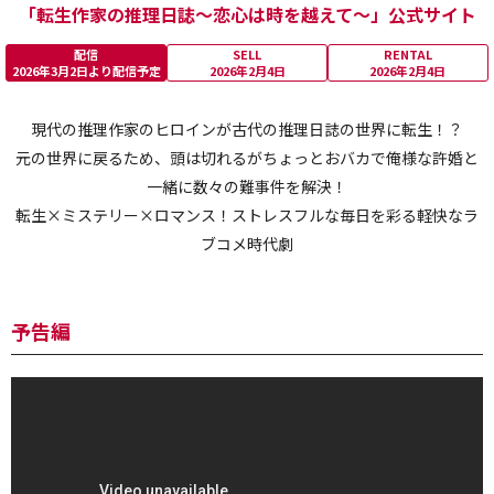
「転生作家の推理日誌～恋心は時を越えて～」公式サイト
配信
SELL
RENTAL
2026年3月2日より配信予定
2026年2月4日
2026年2月4日
現代の推理作家のヒロインが古代の推理日誌の世界に転生！？
元の世界に戻るため、頭は切れるがちょっとおバカで俺様な許婚と
一緒に数々の難事件を解決！
転生×ミステリー×ロマンス！ストレスフルな毎日を彩る軽快なラ
ブコメ時代劇
予告編