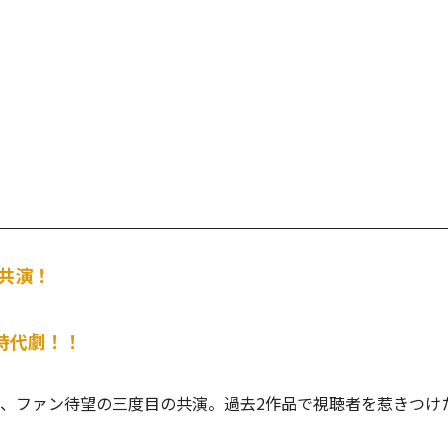
共演！
時代劇！！
き、ファン待望の三度目の共演。過去2作品で視聴者を惹きつけ