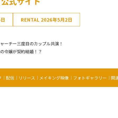
」公式サイト
5日
RENTAL
2026年5月2日
ジャーチー三度目のカップル共演！
の令嬢が契約結婚！？
フ
配信
リリース
メイキング映像
フォトギャラリー
関