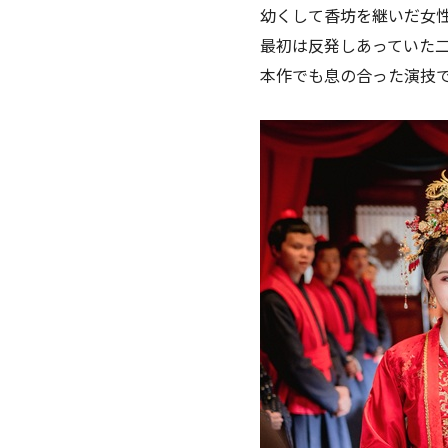
幼くして香坊を継いだ女
最初は反発しあっていた
本作でも息の合った演技