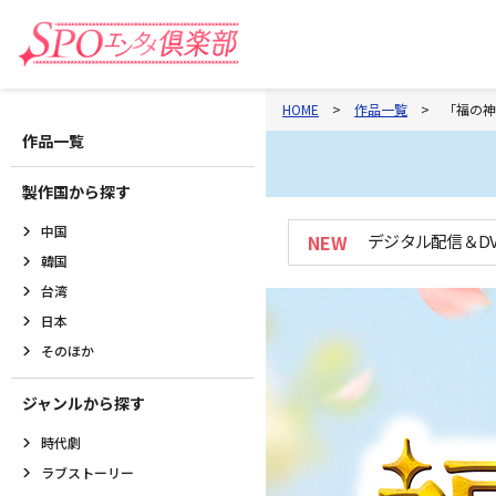
HOME
作品一覧
「福の神
作品一覧
製作国から探す
中国
NEW
デジタル配信＆D
韓国
台湾
日本
そのほか
ジャンルから探す
時代劇
ラブストーリー