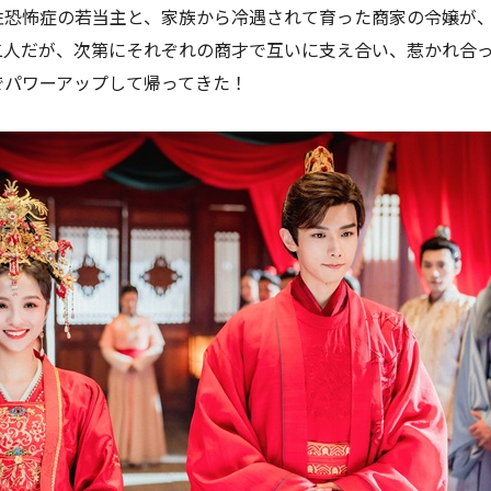
性恐怖症の若当主と、家族から冷遇されて育った商家の令嬢が
二人だが、次第にそれぞれの商才で互いに支え合い、惹かれ合
でパワーアップして帰ってきた！