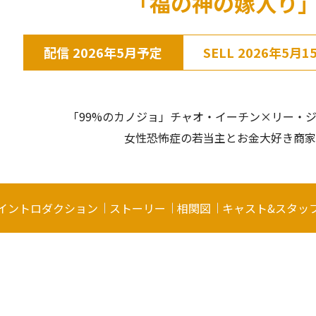
「福の神の嫁入り
配信
2026年5月予定
SELL
2026年5月1
「99%のカノジョ」チャオ・イーチン×リー・
女性恐怖症の若当主とお金大好き商家
イントロダクション
ストーリー
相関図
キャスト&スタッ