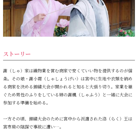
ストーリー
謝（しゃ）家は織物業を営む商家で安くていい物を提供するのが信
条。その娘・謝小霓（しゃしょうげい）は宮中に生地や衣類を納め
る商家を決める錦繍大会が開かれると知ると大張り切り。家業を継
ぐため男性のふりをしている姉の謝楓（しゃふう）と一緒に大会に
参加する準備を始める。
一方その頃、錦繍大会のために宮中から派遣された洛（らく）王は
宮市局の陰謀で事故に遭い…。