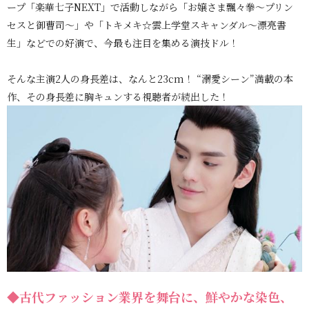
ープ「楽華七子NEXT」で活動しながら「お嬢さま飄々拳～プリン
セスと御曹司～」や「トキメキ☆雲上学堂スキャンダル～漂亮書
生」などでの好演で、今最も注目を集める演技ドル！
そんな主演2人の身長差は、なんと23cm！ “溺愛シーン”満載の本
作、その身長差に胸キュンする視聴者が続出した！
◆古代ファッション業界を舞台に、鮮やかな染色、