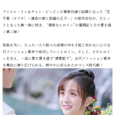
アリエル・リン＆チャン・ビンビンの豪華共演で話題となった「花
不棄〈カフキ〉－運命の姫と仮面の王子－」の制作会社が、大ヒッ
トとなった第一弾に続き、 “勇敢なヒロイン”の奮闘記とその愛を描
く第二弾！
家族を失い、たった一人で数々の逆境の中を才能と折れない心で古
代ファッション業界で成功していくヒロイン。そして、そのヒロイ
ンを支え、一途に愛を貫き通す“溺愛殿下”。古代ファッション業界
を舞台に繰り広げられる、鮮やかに彩られたロマンス時代劇！