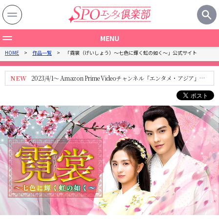
MENU
HOME
作品一覧
「霓裳（げいしょう）～七色に輝く虹の如く～」公式サイト
作品一覧
製作国から探す
NEW
2023/4/1～ Amazon Prime Videoチャンネル「エンタメ・アジア」に
て見放題配信スタート！
ジャンルから探す
関連記事
特集一覧