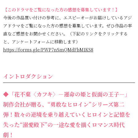
【このドラマ
をご覧になった方の感想を募集しています！】
今後の作品買い付けの参考に、エスピーオーがお届けしているアジ
アドラマをご覧になった方の感想を募集しています。ぜひ作品の率
直なご感想をお聞かせください。（下記のリンクをクリックする
と、アンケートフォームに移動します）
https://forms.gle/PWP7nSmQMdFbM1KS8
イントロダクション
◆「花不棄〈カフキ〉－運命の姫と仮面の王子－」
制作会社が贈る、“勇敢なヒロイン”シリーズ第二
弾！数々の逆境を乗り越えていくヒロインと記憶を
失った“溺愛殿下”の一途な愛を描くロマンス時代
劇！