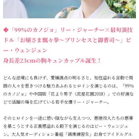
◆「99％のカノジョ」リー・ジャーチー×最旬演技
ドル「お嬢さま飄々拳～プリンセスと御曹司～」ビ
ー・ウェンジュン
身長差23cmの胸キュンカップル誕生！
どんな逆境にも負けず、愛嬌満点の明るさと、知性溢れる言動で周
囲の人々を惹きつける魅力あふれるヒロインを演じるのは、「99％
のカノジョ」や中国版「花より男子（流星花園2018）」での好演な
どで活躍の場を広げている若手女優リー・ジャーチー。
そのヒロインを一途に想い陰ながら支えつつ、悪徳役人たちの悪事
を暴こうとする正義感溢れる殿下を演じるのはビー・ウェンジュ
ン。大人気オーディション番組「偶像練習生」出身でアイドルグル