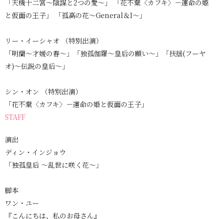
「天機十二宮～陰謀と2つの愛～」 「花不棄〈カフキ〉－運命の姫
と仮面の王子」 「孤高の花～General＆I～」
リー・イーシャオ （特別出演）
「明蘭～才媛の春～」「独孤伽羅～皇后の願い～」「扶揺(フーヤ
オ)～伝説の皇后～」
シン・オン （特別出演）
「花不棄〈カフキ〉－運命の姫と仮面の王子」
STAFF
演出
ディン・インジョウ
「独孤皇后 〜乱世に咲く花〜」
脚本
ワン・ユー
『こんにちは、私のお母さん』