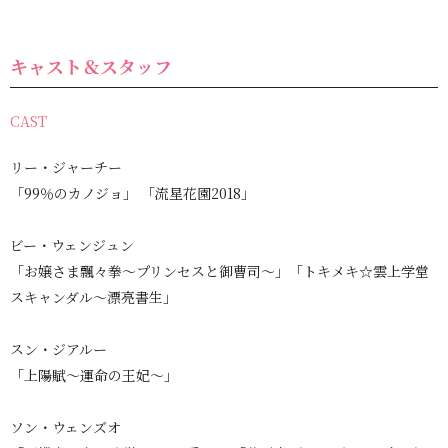
キャスト＆スタッフ
CAST
リー・ジャーチー
「99％のカノジョ」 「流星花園2018」
ビー・ウェンジュン
「お嬢さま飄々拳～プリンセスと御曹司～」「トキメキ☆雲上学堂
スキャンダル～漂亮書生」
スン・ジアルー
「上陽賦～運命の王妃～」
ソン・ウェンズオ