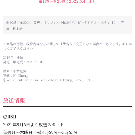
第11巻～第20巻：2022.5.4（水）
全40話／全20巻／音声：オリジナル中国語(ドルビーデジタル・ステレオ） 字
幕：日本語
※商品の仕様、収録内容などに関しては予告なく変更になる場合がございます。あらか
じめご了承ください。
2019年｜中国
発売・販売元：エスピーオー
原題：小女霓裳
英題：Ni Chang
ⓒYouku Information Technology（Beijing） Co., Ltd.
放送情報
◎BS11
2022年9月6日より放送スタート
毎週月～木曜日 午後4時59分～5時55分