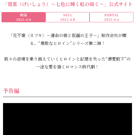
「霓裳（げいしょう）～七色に輝く虹の如く～」公式サイト
配信
SELL
RENTAL
2022.4.6
2022.4.8
2022.4.6
「花不棄〈カフキ〉－運命の姫と仮面の王子－」制作会社が贈
る、“勇敢なヒロイン”シリーズ第二弾！
数々の逆境を乗り越えていくヒロインと記憶を失った“溺愛殿下”の
一途な愛を描くロマンス時代劇！
予告編