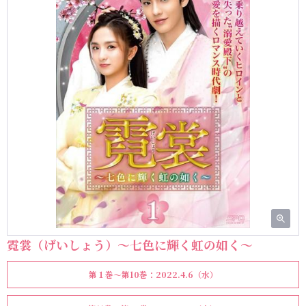
霓裳（げいしょう）～七色に輝く虹の如く～
第１巻～第10巻：2022.4.6（水）