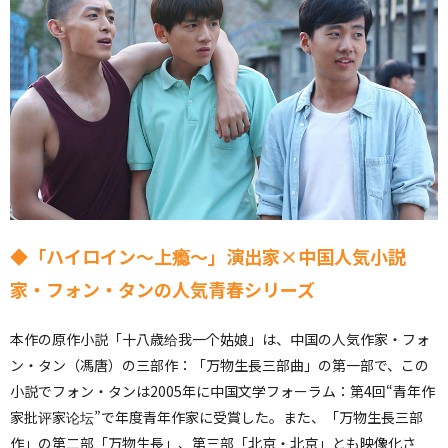
◆「ハイロイン～上瘾～」演出家×中国人気小説
家・フォン・タンの人気青春シリーズ
本作の原作小説「十八歳给我一个姑娘」は、中国の人気作家・フォ
ン・タン（馮唐）の三部作：「万物生長三部曲」の第一部で、この
小説でフォン・タンは2005年に中国文学フォーラム：第4回“青年作
家批评家论坛”で年度青年作家に受賞した。また、「万物生長三部
作」の第二部「万物生長」、第三部「北京・北京」とも映像化さ