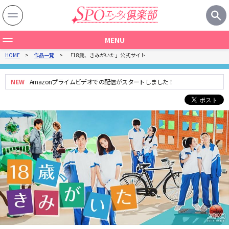
MENU
HOME
作品一覧
「18歳、きみがいた」公式サイト
作品一覧
製作国から探す
NEW
Amazonプライムビデオでの配信がスタートしました！
ジャンルから探す
関連記事
特集一覧