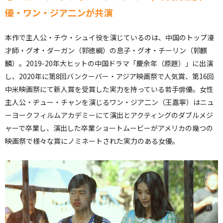
優・ワン・ジア二ンが共演
本作で主人公・チウ・シュイ役を演じているのは、中国のトップ漫
才師・グオ・ダーガン（郭徳綱）の息子・グオ・チーリン（郭麒
麟）。2019-20年大ヒットの中国ドラマ「慶余年（原題）」に出演
し、2020年に第8回バンクーバー・アジア映画祭で人気賞、第16回
中米映画祭にて新人賞を受賞した実力を持っている若手俳優。女性
主人公・ヂュー・チャンを演じるワン・ジア二ン（王嘉寧）はニュ
ーヨークフィルムアカデミーにて演出とアクティングのダブルメジ
ャーで卒業し、演出した卒業ショートムービーがアメリカの幾つの
映画祭で様々な賞にノミネートされた実力のある女優。