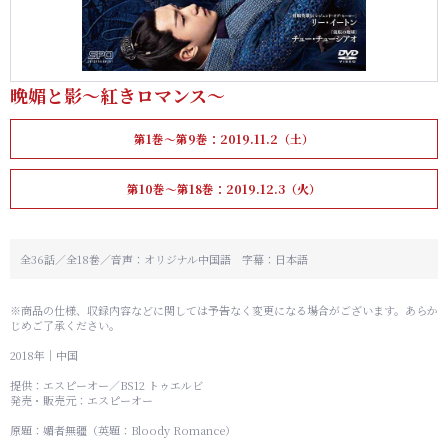
晩媚と影～紅きロマンス～
第1巻～第9巻：2019.11.2（土）
第10巻～第18巻：2019.12.3（火）
全36話／全18巻／音声：オリジナル中国語 字幕：日本語
※商品の仕様、収録内容などに関しては予告なく変更になる場合がございます。あらか
じめご了承ください。
2018年｜中国
提供：エスピーオー／BS12 トゥエルビ
発売・販売元：エスピーオー
原題：媚者無疆（英題：Bloody Romance）