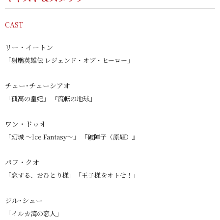
CAST
リー・イートン
「射鵰英雄伝 レジェンド・オブ・ヒーロー」
チュー･チューシアオ
「孤高の皇妃」 『流転の地球』
ワン・ドゥオ
「幻城 〜Ice Fantasy〜」 『破陣子（原題）』
パフ・クオ
「恋する、おひとり様」「王子様をオトせ！」
ジル･シュー
「イルカ湾の恋人」