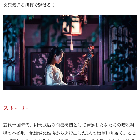
を鬼気迫る演技で魅せる！
ストーリー
五代十国時代、則天武后の隠密機関として発足した女たちの暗殺組
織の本拠地・姽嫿城に妓楼から逃げ出した1人の娘が辿り着く。ここ