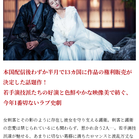
本国配信後わずか半月で13カ国に作品の権利販売が
決定した話題作！
若手演技派たちの好演と色鮮やかな映像美で紡ぐ、
今年1番切ないラブ史劇
女刺客とその影のように存在し彼女を守り支える護衛。刺客と護衛
の恋愛は禁じられているにも関わらず、惹かれ合う2人…。若手演技
派達が魅せる、あまりに切ない葛藤に満ちたロマンスと波乱万丈な