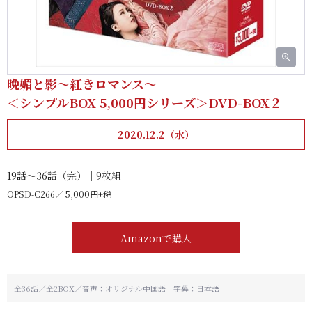
晩媚と影～紅きロマンス～
＜シンプルBOX 5,000円シリーズ＞DVD-BOX２
2020.12.2（水）
19話～36話（完）｜9枚組
OPSD-C266
5,000円+税
Amazonで購入
全36話／全2BOX／音声：オリジナル中国語 字幕：日本語