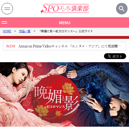
MENU
HOME
作品一覧
「晩媚と影～紅きロマンス～」公式サイト
作品一覧
製作国から探す
NEW
Amazon Prime Videoチャンネル 「エンタメ・アジア」にて見放題配
信中！
ジャンルから探す
関連記事
特集一覧