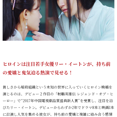
ヒロインは注目若手女優リー・イートンが、持ち前
の愛嬌と鬼気迫る熱演で見せる！
貧しさから暗殺組織という未知の世界に入っていくヒロイン晩媚を
演じるのは、デビュー２作目の「射鵰英雄伝 レジェンド・オブ・ヒ
ーロー」で“2017年中国電視劇品質盛典新人賞”を受賞し、注目を浴
びたリー・イートン。デビューからわずか2年でドラマ8本と映画1本
に出演し人気を集める彼女が、持ち前の愛嬌と複雑に絡み合う感情