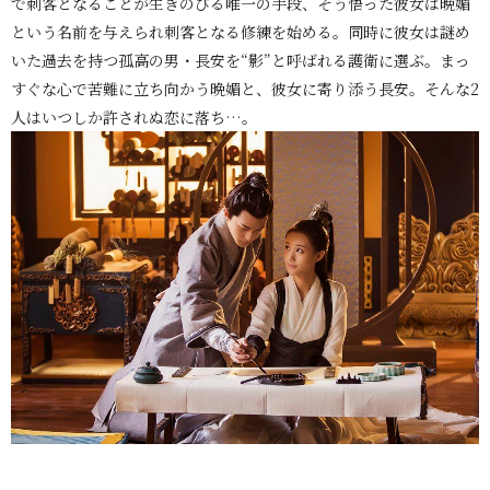
で刺客となることが生きのびる唯一の手段、そう悟った彼女は晩媚
という名前を与えられ刺客となる修練を始める。同時に彼女は謎め
いた過去を持つ孤高の男・長安を“影”と呼ばれる護衛に選ぶ。まっ
すぐな心で苦難に立ち向かう晩媚と、彼女に寄り添う長安。そんな2
人はいつしか許されぬ恋に落ち…。