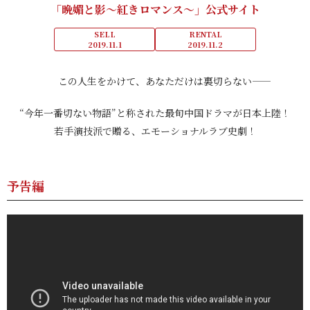
「晩媚と影～紅きロマンス～」公式サイト
SELL
RENTAL
2019.11.1
2019.11.2
この人生をかけて、あなただけは裏切らない――
“今年一番切ない物語”と称された最旬中国ドラマが日本上陸！
若手演技派で贈る、エモーショナルラブ史劇！
予告編