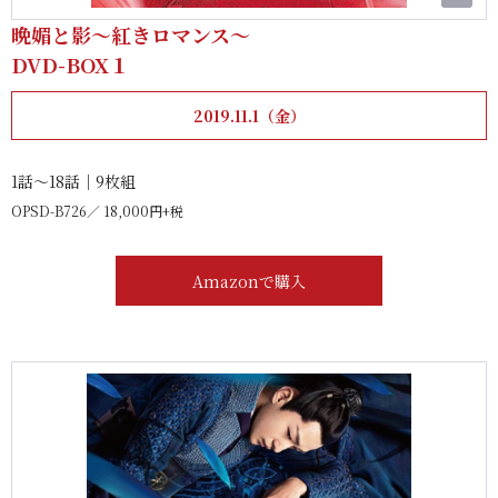
晩媚と影～紅きロマンス～
DVD-BOX１
2019.11.1（金）
1話～18話｜9枚組
OPSD-B726
18,000円+税
Amazonで購入