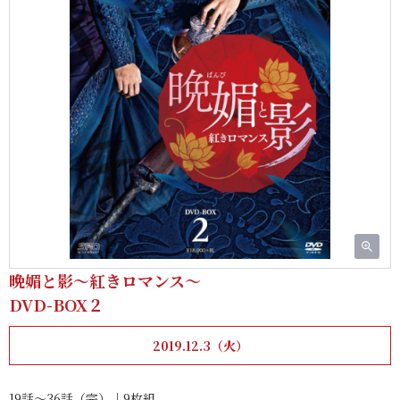
晩媚と影～紅きロマンス～
DVD-BOX２
2019.12.3（火）
19話～36話（完）｜9枚組