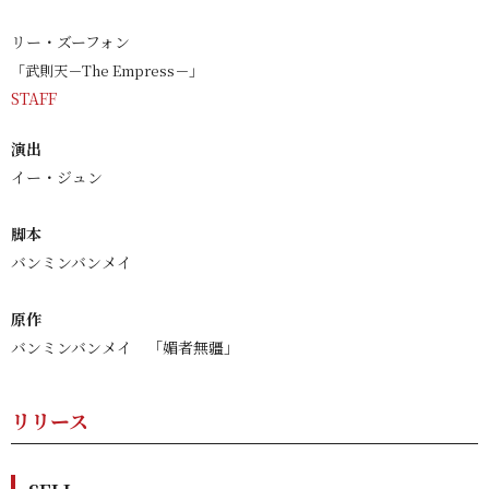
リー・ズーフォン
「武則天－The Empress－」
STAFF
演出
イー・ジュン
脚本
バンミンバンメイ
原作
バンミンバンメイ 「媚者無疆」
リリース