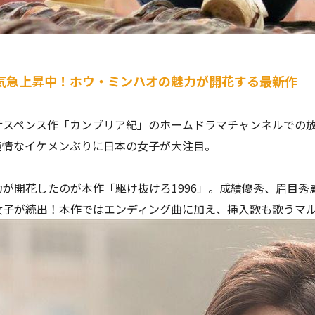
気急上昇中！ホウ・ミンハオの魅力が開花する最新作
サスペンス作「カンブリア紀」のホームドラマチャンネルでの放
純情なイケメンぶりに日本の女子が大注目。
が開花したのが本作「駆け抜けろ1996」。成績優秀、眉目
女子が続出！本作ではエンディング曲に加え、挿入歌も歌うマ