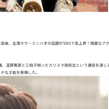
送後、主演ホウ・ミンハオの話題がSNSで急上昇！強面なア
秀麗、温厚篤実と三拍子揃ったカリスマ高校生という適役を演じ
ルチな才能を発揮した。