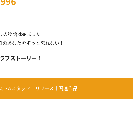
996
たちの物語は始まった。
日のあなたをずっと忘れない！
ラブストーリー！
スト&スタッフ
リリース
関連作品