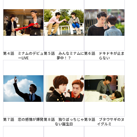
第４話 ミナムのデビュ
第５話 みんなミナムに
第６話 ドキドキが止ま
ーLIVE
夢中！？
らない
第７話 恋の感情が爆発
第８話 独りぼっちじゃ
第９話 ブタウサギのヌ
ない誕生日
イグルミ