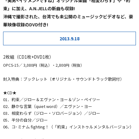
「美男<イケメン>ですね」オリジナル楽曲「相変わらず」や「約
束」に加え、A.N.JELLの新曲も収録!
沖縄で撮影された、台湾でも未公開のミュージックビデオなど、豪
華映像収録のDVD付き!
2013.9.18
2枚組（CD1枚+DVD1枚）
OPCS-15
3,080円（税込）・2,800円（税抜）
封入特典：ブックレット（オリジナル・サウンドトラック歌詞付）
★CD★
01．約束／ジロー＆エヴァン・ヨー＆ゾン・ペイツー
02．静かな言葉（quiet word）／エヴァン・ヨー
03．相変わらず（ジロー・ソロバージョン）／ジロー
05．半分の自分／ジロー
06．コ･ミナム fighting！（「約束」インストゥルメンタルバージョン）