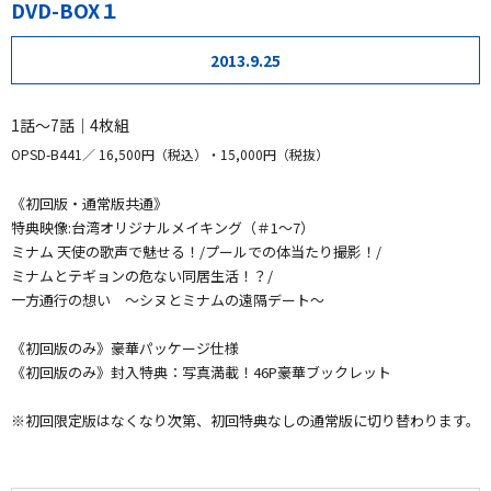
DVD-BOX１
2013.9.25
1話～7話｜4枚組
OPSD-B441
16,500円（税込）・15,000円（税抜）
《初回版・通常版共通》
特典映像:台湾オリジナルメイキング（＃1～7）
ミナム 天使の歌声で魅せる！/プールでの体当たり撮影！/
ミナムとテギョンの危ない同居生活！？/
一方通行の想い 〜シヌとミナムの遠隔デート〜
《初回版のみ》豪華パッケージ仕様
《初回版のみ》封入特典：写真満載！46P豪華ブックレット
※初回限定版はなくなり次第、初回特典なしの通常版に切り替わります。