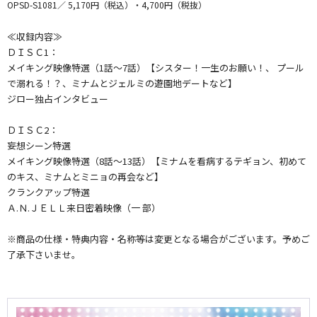
OPSD-S1081
5,170円（税込）・4,700円（税抜）
≪収録内容≫
ＤＩＳＣ1：
メイキング映像特選（1話〜7話）【シスター！一生のお願い！、 プール
で溺れる！？、ミナムとジェルミの遊園地デートなど】
ジロー独占インタビュー
ＤＩＳＣ2：
妄想シーン特選
メイキング映像特選（8話〜13話）【ミナムを看病するテギョン、初めて
のキス、ミナムとミニョの再会など】
クランクアップ特選
Ａ.Ｎ.ＪＥＬＬ来日密着映像（一 部）
※商品の仕様・特典内容・名称等は変更となる場合がございます。予めご
了承下さいませ。