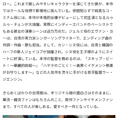
ロー。これまで親しみやすいキャラクターを演じてきた彼が、本作
ではクールな役柄で新境地に挑んでいる。世間知らずで純真なコ・
ミナム役には、本作が本格的女優デビューにして初主演となるルゥ
ルゥ・チェンが大抜擢。実際にインディーズバンドのベーシストで
もある彼女の演奏シーンは迫力万点だ。ジェルミ役のエヴァン・ヨ
ーは、台湾の実力派シンガーソングライターで、エンディング曲の
作詞・作曲・歌も担当。そして、カン・シヌ役には、台湾と韓国の
ハーフの新人ジェイコブが抜擢され、シヌ役を王子様のようにスイ
ートに好演している。本作の監督を務めるのは、「スキップ・ビー
ト！〜華麗的挑戦〜」「ハヤテのごとく！〜美男＜イケメン＞執事
がお守りします〜」などの人気作を次々に手がける若手監督ウー・
ジエンシン。
きらめくばかりの台湾版は、オリジナル版の面白さはそのままに、
華流・韓流ファンはもちろんのこと、原作ファンやイケメンファン
まで、すべての人が楽しめる、愛すべき一作となっている。