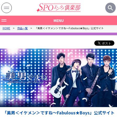
MENU
HOME
作品一覧
「美男＜イケメン＞ですね～Fabulous★Boys」公式サイト
作品一覧
製作国から探す
ジャンルから探す
関連記事
特集一覧
「美男＜イケメン＞ですね～Fabulous★Boys」公式サイト