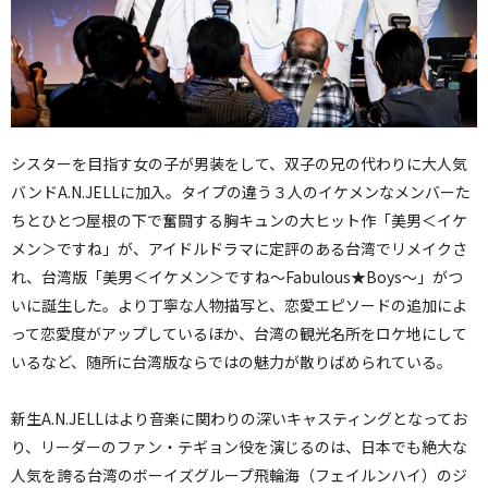
シスターを目指す女の子が男装をして、双子の兄の代わりに大人気
バンドA.N.JELLに加入。タイプの違う３人のイケメンなメンバーた
ちとひとつ屋根の下で奮闘する胸キュンの大ヒット作「美男＜イケ
メン＞ですね」が、アイドルドラマに定評のある台湾でリメイクさ
れ、台湾版「美男＜イケメン＞ですね〜Fabulous★Boys〜」がつ
いに誕生した。より丁寧な人物描写と、恋愛エピソードの追加によ
って恋愛度がアップしているほか、台湾の観光名所をロケ地にして
いるなど、随所に台湾版ならではの魅力が散りばめられている。
新生A.N.JELLはより音楽に関わりの深いキャスティングとなってお
り、リーダーのファン・テギョン役を演じるのは、日本でも絶大な
人気を誇る台湾のボーイズグループ飛輪海（フェイルンハイ）のジ