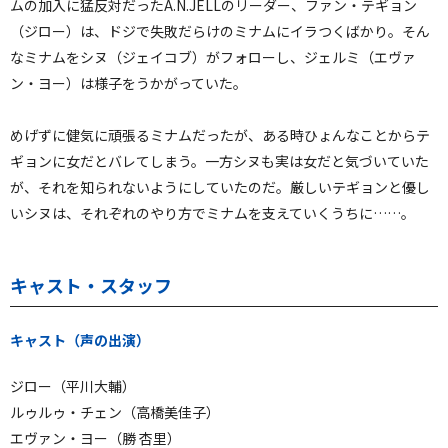
ムの加入に猛反対だったA.N.JELLのリーダー、ファン・テギョン
（ジロー）は、ドジで失敗だらけのミナムにイラつくばかり。そん
なミナムをシヌ（ジェイコブ）がフォローし、ジェルミ（エヴァ
ン・ヨー）は様子をうかがっていた。
めげずに健気に頑張るミナムだったが、ある時ひょんなことからテ
ギョンに女だとバレてしまう。一方シヌも実は女だと気づいていた
が、それを知られないようにしていたのだ。厳しいテギョンと優し
いシヌは、それぞれのやり方でミナムを支えていくうちに……。
キャスト・スタッフ
キャスト（声の出演）
ジロー（平川大輔）
ルゥルゥ・チェン（高橋美佳子）
エヴァン・ヨー（勝 杏里）