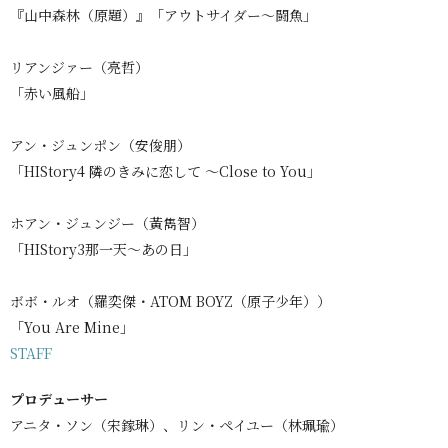
『山中森林（原題）』「アウトサイダー〜闘魚」
リアンジァー（亮哲）
「赤い風船」
アン・ジュンポン（安俊朋）
「HIStory4 隣のきみに恋して ～Close to You」
ホアン・ジュンジー（黃雋智）
「HIStory3那一天～あの日」
ボボ・ルオ（羅奕傑・ATOM BOYZ（原子少年））
「You Are Mine」
STAFF
プロデューサー
アニタ・ソン（宋鎵琳）、リン・ペイユー（林珮瑜）