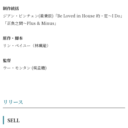
制作統括
ジアン・ビンチェン(姜秉辰)「Be Loved in House 約・定～I Do」
「正負之間～Plus & Minus」
原作・脚本
リン・ペイユー（林珮瑜）
監督
ウー・モンタン (吳孟糖)
リリース
SELL