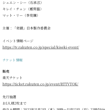
シュエン・シー（石承泫）
キレイ・チェン（鄭齊磊）
マット・リー（李見騰）
主催：「奇蹟」日本製作委員会
イベント情報ページ
https://tv.rakuten.co.jp/special/kiseki-event/
チケット情報
販売
楽天チケット
https://ticket.rakuten.co.jp/event/RTTVTOK/
先行抽選
お1人様2枚まで
申込み期間：2023年11月2日（木）18時～11月12日（日）23時59分