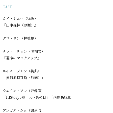
CAST
カイ・シュー（徐愷）
『山中森林（原題）』
タロ・リン（林毓桐）
ナット・チェン（陳柏文）
『運命のマッチアップ』
ルイス・ジャン（姜典）
「愛的奧特萊斯（原題）」
ウェイン・ソン（宋偉恩）
「HIStory3那一天～あの日」「飛魚高校生」
アンガス・シェ（謝承均）