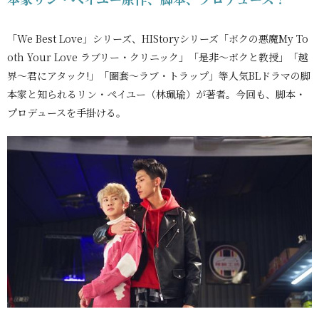
「We Best Love」シリーズ、HIStoryシリーズ「ボクの悪魔My To
oth Your Love ラブリー・クリニック」「是非～ボクと教授」「越
界～君にアタック!」「圏套～ラブ・トラップ」等人気BLドラマの脚
本家と知られるリン・ペイユー（林珮瑜）が著者。今回も、脚本・
プロデュースを手掛ける。