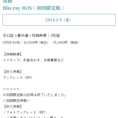
奇蹟
Blu-ray BOX＜初回限定版＞
2024.2.9（金）
全13話 +番外編＋特典映像｜3枚組
OPSB-S148
16,500円（税込）・15,000円 （税抜）
【特典映像】
メイキング、衣装合わせ、合宿風景など
【封入特典】
ブックレット（8P）
＝＝＝＝＝
※初回限定版の出荷は終了いたしました。
＜初回限定特典＞
【封入特典】
・フォトブックレット（8P）
・＜奇蹟＞オリジナルフィルム風カード