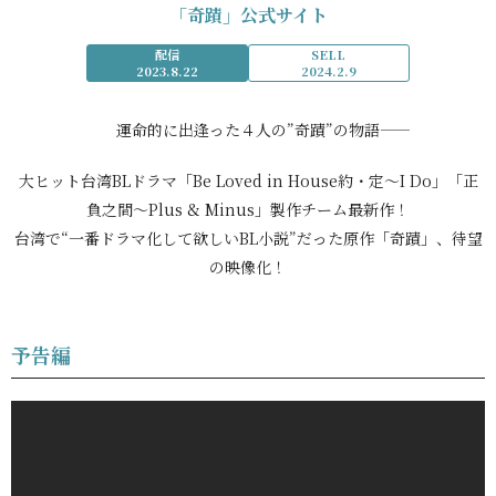
「奇蹟」公式サイト
配信
SELL
2023.8.22
2024.2.9
運命的に出逢った４人の”奇蹟”の物語――
大ヒット台湾BLドラマ「Be Loved in House約・定～I Do」「正
負之間～Plus & Minus」製作チーム最新作！
台湾で“一番ドラマ化して欲しいBL小説”だった原作「奇蹟」、待望
の映像化！
予告編