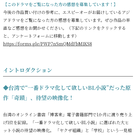
【このドラマをご覧になった方の感想を募集しています！】
今後の作品買い付けの参考に、エスピーオーがお届けしているアジ
アドラマをご覧になった方の感想を募集しています。ぜひ作品の率
直なご感想をお聞かせください。（下記のリンクをクリックする
と、アンケートフォームに移動します）
https://forms.gle/PWP7nSmQMdFbM1KS8
イントロダクション
◆台湾で“一番ドラマ化して欲しいBL小説”だった原
作「奇蹟」、待望の映像化！
台湾のオンライン書店「博客来」電子書籍部門で1か月に渡り売り上
げ1位を記録。「一番ドラマ化して欲しいBL小説」に選ばれた大ヒ
ット小説の待望の映像化。 「ヤクザ組織」と「学校」という一見相