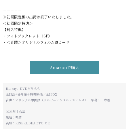
＝＝＝＝＝
※初回限定版の出荷は終了いたしました。
＜初回限定特典＞
【封入特典】
・フォトブックレット（8P）
・＜奇蹟＞オリジナルフィルム風カード
Amazonで購入
Blu-ray、DVDどちらも
全13話+番外編＋特典映像／全1BOX
音声：オリジナル中国語（ドルビーデジタル・ステレオ） 字幕：日本語
2023年｜台湾
原題：奇蹟
英題：KISEKI:DEAR TO ME