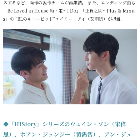
スするなど、両作の製作チームが再集結。 また、エンディング曲も
「Be Loved in House 約・定～I Do」「正負之間～Plus & Minu
s」の “BLのキューピッド”エイミー・アイ（艾雨帆）が担当。
◆「HIStory」シリーズのウェイン・ソン（宋偉
恩）、ホアン・ジュンジー（黃雋智）、アン・ジュ