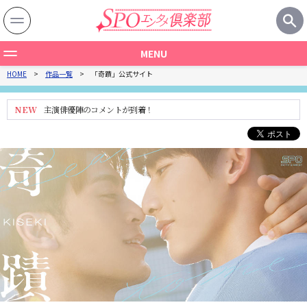
MENU
HOME
作品一覧
「奇蹟」公式サイト
作品一覧
製作国から探す
NEW
主演俳優陣のコメントが到着！
ジャンルから探す
関連記事
特集一覧