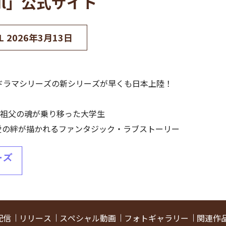
 Soul」公式サイト
L
2026年3月13日
Lドラマシリーズの新シリーズが早くも日本上陸！
祖父の魂が乗り移った大学生
愛の絆が描かれるファンタジック・ラブストーリー
配信
リリース
スペシャル動画
フォトギャラリー
関連作