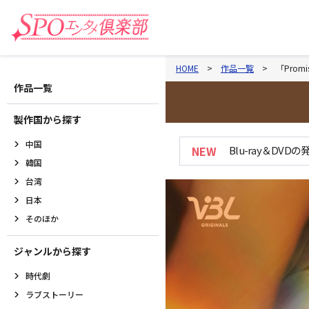
HOME
作品一覧
「Promi
作品一覧
製作国から探す
中国
NEW
Blu-ray＆DVD
韓国
台湾
日本
そのほか
ジャンルから探す
時代劇
ラブストーリー