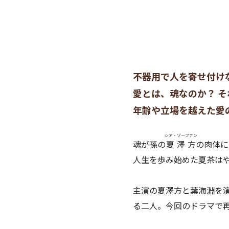
不器用で人を寄せ付け
愛とは、魂なのか？ 
年齢や立場を越えた愛
シア・ゾーファン
魂が孫の
夏澤方
の肉体に
人生を歩み始めた夏茶は
主演の夏澤方と葉海淵を
る二人。今回のドラマで