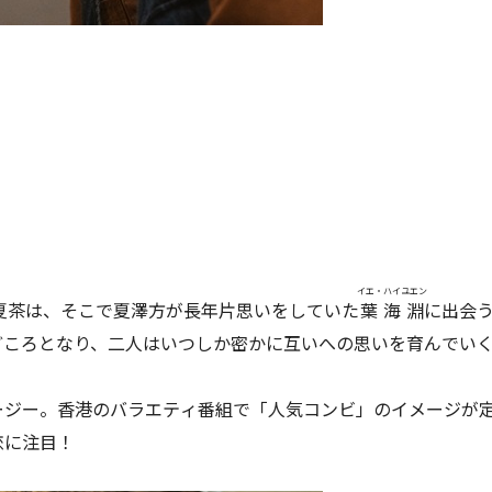
イエ・ハイユエン
夏茶は、そこで夏澤方が長年片思いをしていた
葉海淵
に出会
どころとなり、二人はいつしか密かに互いへの思いを育んでい
ージー。香港のバラエティ番組で「人気コンビ」のイメージが
恋に注目！