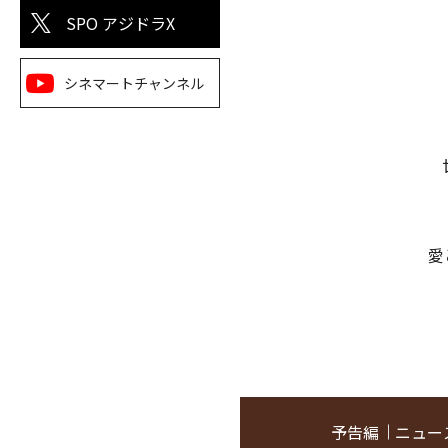
SPO アジドラX
シネマートチャンネル
愛
予告編
ニュー