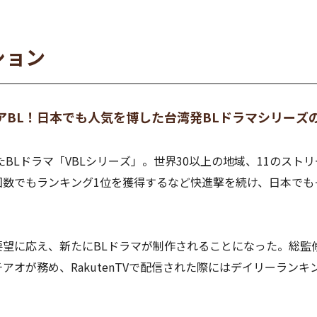
ション
アBL！日本でも人気を博した台湾発BLドラマシリーズ
したBLドラマ「VBLシリーズ」。世界30以上の地域、11の
回数でもランキング1位を獲得するなど快進撃を続け、日本でも
望に応え、新たにBLドラマが制作されることになった。総監修は前
が務め、RakutenTVで配信された際にはデイリーランキング1位