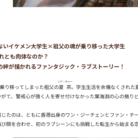
ないイケメン大学生×祖父の魂が乗り移った大学生
それとも肉体なのか？
の絆が描かれるファンタジック・ラブストーリー！
シア・チャー
乗り移ってしまった祖父の
夏茶
。学生生活を余儀なくされた
やがて、警戒心が強く人を寄せ付けなかった葉海淵の心の拠り
演じたのは、ともに香港出身のワン・ジーチェンとファン・チ
再び顔を合わせ、初のラブシーンにも挑戦した転生から始まる