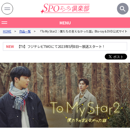
MENU
HOME
作品一覧
「To My Star2：僕たちの言えなかった話」Blu-ray＆DVD公式サイト
作品一覧
製作国から探す
NEW
【TV】フジテレビTWOにて2023年5月8日～放送スタート！
ジャンルから探す
関連記事
特集一覧