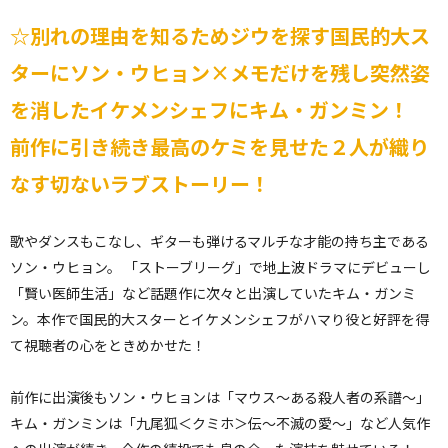
☆別れの理由を知るためジウを探す国民的大ス
ターにソン・ウヒョン×メモだけを残し突然姿
を消したイケメンシェフにキム・ガンミン！
前作に引き続き最高のケミを見せた２人が織り
なす切ないラブストーリー！
歌やダンスもこなし、ギターも弾けるマルチな才能の持ち主である
ソン・ウヒョン。 「ストーブリーグ」で地上波ドラマにデビューし
「賢い医師生活」など話題作に次々と出演していたキム・ガンミ
ン。本作で国民的大スターとイケメンシェフがハマり役と好評を得
て視聴者の心をときめかせた！
前作に出演後もソン・ウヒョンは「マウス～ある殺人者の系譜～」
キム・ガンミンは「九尾狐＜クミホ＞伝～不滅の愛～」など人気作