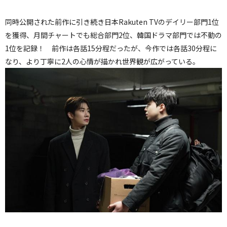
同時公開された前作に引き続き日本Rakuten TVのデイリー部門1位
を獲得、月間チャートでも総合部門2位、韓国ドラマ部門では不動の
1位を記録！ 前作は各話15分程だったが、今作では各話30分程に
なり、より丁寧に2人の心情が描かれ世界観が広がっている。