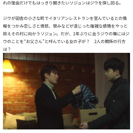
れの理由だけでもはっきり聞きたいソジュンはジウを探し回る。
ジウが田舎の小さな町でイタリアンレストランを営んでいるとの情
報をつかみ恋しさと憤怒、恨みなどが混じった複雑な感情をやっと
抑えその村に向かうソジュン。だが、1年ぶりに会うジウの隣にはジ
ウのことを“お父さん”と呼んでいる女の子が？ 2人の関係の行方
は？