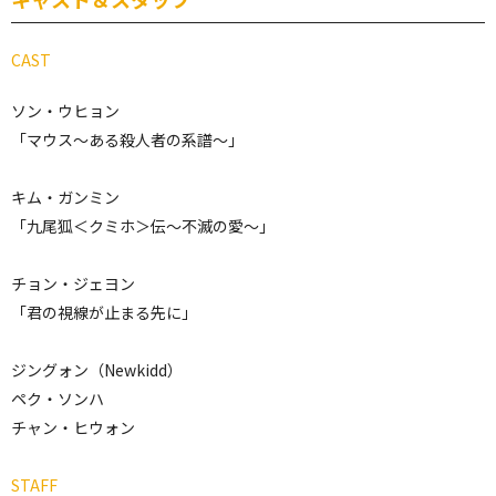
CAST
ソン・ウヒョン
「マウス～ある殺人者の系譜～」
キム・ガンミン
「九尾狐＜クミホ＞伝～不滅の愛～」
チョン・ジェヨン
「君の視線が止まる先に」
ジングォン（Newkidd）
ペク・ソンハ
チャン・ヒウォン
STAFF