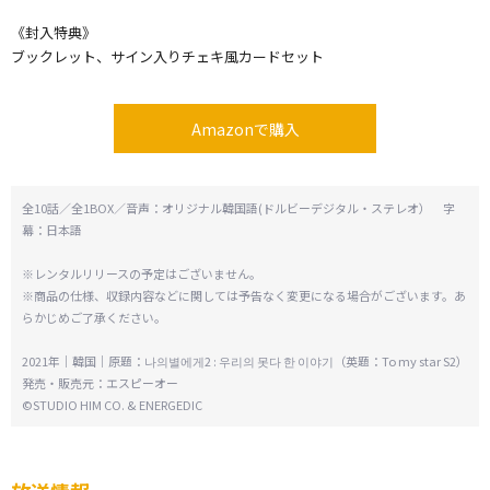
《封入特典》
ブックレット、サイン入りチェキ風カードセット
Amazonで購入
全10話／全1BOX／音声：オリジナル韓国語(ドルビーデジタル・ステレオ） 字
幕：日本語
※レンタルリリースの予定はございません。
※商品の仕様、収録内容などに関しては予告なく変更になる場合がございます。あ
らかじめご了承ください。
2021年｜韓国｜原題：나의별에게2 : 우리의 못다 한 이야기（英題：To my star S2）
発売・販売元：エスピーオー
©STUDIO HIM CO. & ENERGEDIC