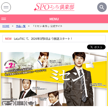
MENU
HOME
作品一覧
「ミセン-未生-」公式サイト
作品一覧
製作国から探す
NEW
LaLaTVにて、2026年3月8日より放送スタート！
ジャンルから探す
関連記事
特集一覧