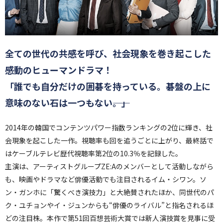
全ての世代の共感を呼び、社会現象を巻き起こした
感動のヒューマンドラマ！
「誰でも自分だけの囲碁を持っている。碁盤の上に
意味のない石は一つもない――。」
2014年の韓国でコンテンツパワー指数ランキングの2位に輝き、社
会現象を起こした一作。視聴率も回を追うごとに上がり、最終話で
はケーブルテレビ歴代視聴率第2位の10.3％を記録した。
主演は、アーティストグループZE:Aのメンバーとして活動しながら
も、映画やドラマなど俳優活動でも注目されるイム・シワン。ソ
ン・ガンホに「驚くべき演技力」と大絶賛されたほか、同世代のパ
ク・ユチョンやイ・ジュンからも“俳優のライバル”と指名されるほ
どの注目株。本作で第51回百想芸術大賞では新人演技賞を見事に受