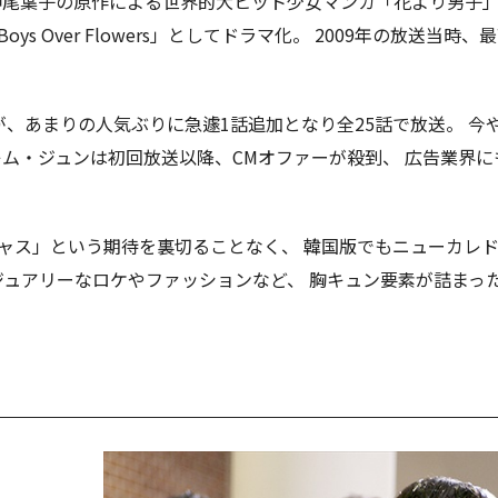
! 神尾葉子の原作による世界的大ヒット少女マンガ「花より男子
ys Over Flowers」としてドラマ化。 2009年の放送
が、あまりの人気ぶりに急遽1話追加となり全25話で放送。 今
ム・ジュンは初回放送以降、CMオファーが殺到、 広告業界に
ャス」という期待を裏切ることなく、 韓国版でもニューカレ
ジュアリーなロケやファッションなど、 胸キュン要素が詰まっ