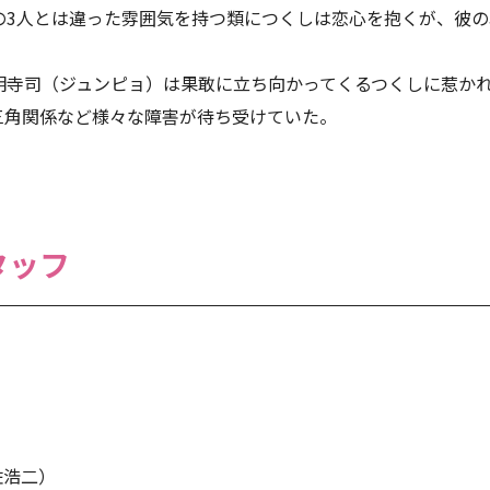
の3人とは違った雰囲気を持つ類につくしは恋心を抱くが、彼
道明寺司（ジュンピョ）は果敢に立ち向かってくるつくしに惹か
三角関係など様々な障害が待ち受けていた。
タッフ
佐浩二）