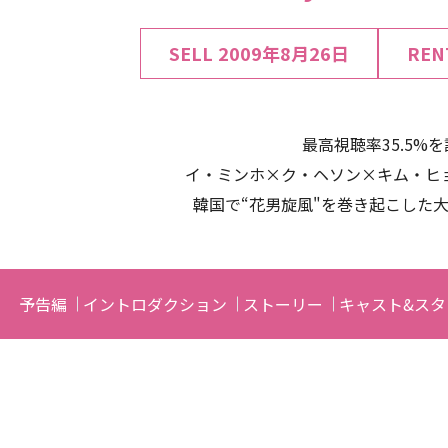
SELL
2009年8月26日
REN
最高視聴率35.5%を
イ・ミンホ×ク・ヘソン×キム・ヒ
韓国で“花男旋風"を巻き起こした
予告編
イントロダクション
ストーリー
キャスト&スタ