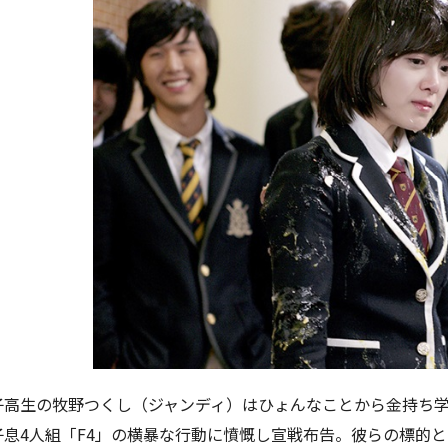
子高生の牧野つくし（ジャンディ）はひょんなことから金持ち
子息4人組「F4」の横暴な行動に憤慨し宣戦布告。彼らの標的