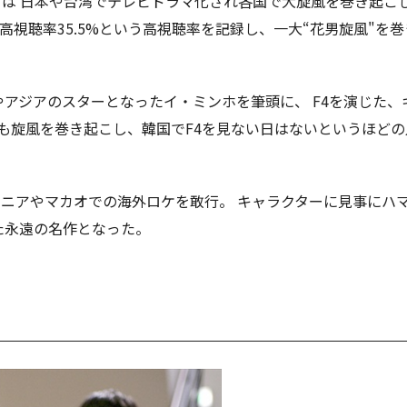
」は 日本や台湾でテレビドラマ化され各国で大旋風を巻き起こし
当時、最高視聴率35.5%という高視聴率を記録し、一大“花男旋風"を
やアジアのスターとなったイ・ミンホを筆頭に、 F4を演じた、
も旋風を巻き起こし、韓国でF4を見ない日はないというほど
ドニアやマカオでの海外ロケを敢行。 キャラクターに見事にハ
た永遠の名作となった。