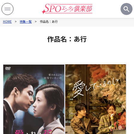
HOME
特集一覧
作品名：あ行
作品一覧
作品名：あ行
製作国から探す
ジャンルから探す
関連記事
特集一覧