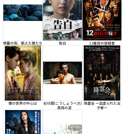
修羅の街、飢えた狼たち
告白
12番目の容疑者
僕の世界の中心は
鲛绡碧(こうしょうへき)
降霊会 ー血塗られた女
真珠の涙
子寮ー