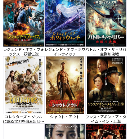
レジェンド・オブ・フォ
レジェンド・オブ・ホワ
バトル・オブ・ザ・リバ
ックス 妖狐伝説
イトウィッチ
ー 金剛川決戦
コレクターズ ～ソウル
シャウト・アウト
ワンス・アポン・ア・タ
に眠る宝刀を盗み出せ～
イム・イン・上海