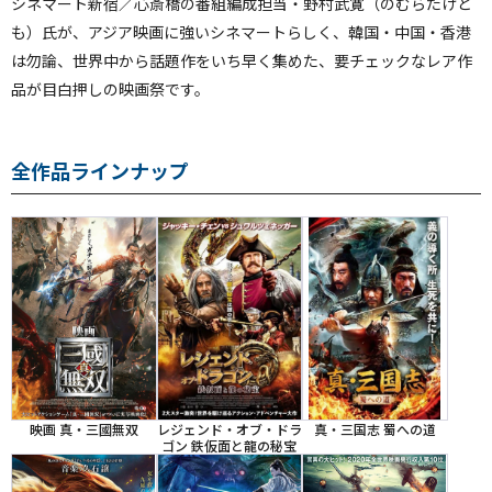
シネマート新宿／心斎橋の番組編成担当・野村武寛（のむらたけと
も）氏が、アジア映画に強いシネマートらしく、韓国・中国・香港
は勿論、世界中から話題作をいち早く集めた、要チェックなレア作
品が目白押しの映画祭です。
全作品ラインナップ
映画 真・三國無双
レジェンド・オブ・ドラ
真・三国志 蜀への道
ゴン 鉄仮面と龍の秘宝