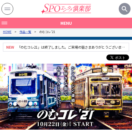
MENU
HOME
作品一覧
のむコレ'21
作品一覧
製作国から探す
NEW
「のむコレ21」は終了しました。ご来場の皆さまありがとうございまし
た！
ジャンルから探す
関連記事
特集一覧